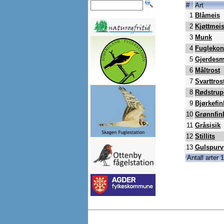
#
Art
1
Blåmeis
2
Kjøttmei
3
Munk
4
Fugleko
5
Gjerdesm
6
Måltrost
7
Svarttros
8
Rødstrup
9
Bjørkefin
10
Grønnfin
11
Gråsisik
12
Stillits
13
Gulspurv
Antall arter 