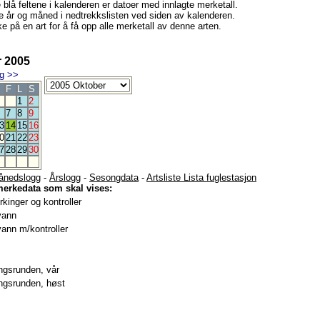
e blå feltene i kalenderen er datoer med innlagte merketall.
e år og måned i nedtrekkslisten ved siden av kalenderen.
e på en art for å få opp alle merketall av denne arten.
 2005
g
>>
F
L
S
1
2
7
8
9
3
14
15
16
0
21
22
23
7
28
29
30
ånedslogg
-
Årslogg
-
Sesongdata
-
Artsliste Lista fuglestasjon
merkedata som skal vises:
kinger og kontroller
vann
ann m/kontroller
gsrunden, vår
gsrunden, høst