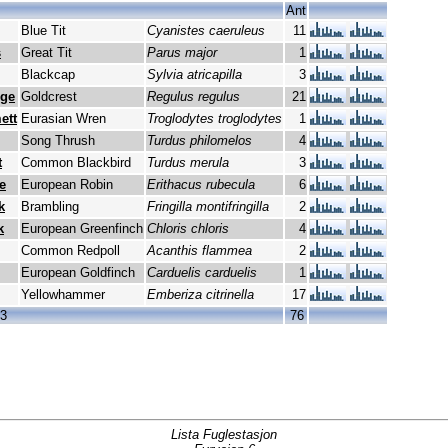
Ant
Blue Tit
Cyanistes caeruleus
11
s
Great Tit
Parus major
1
Blackcap
Sylvia atricapilla
3
nge
Goldcrest
Regulus regulus
21
ett
Eurasian Wren
Troglodytes troglodytes
1
Song Thrush
Turdus philomelos
4
t
Common Blackbird
Turdus merula
3
e
European Robin
Erithacus rubecula
6
k
Brambling
Fringilla montifringilla
2
k
European Greenfinch
Chloris chloris
4
Common Redpoll
Acanthis flammea
2
European Goldfinch
Carduelis carduelis
1
Yellowhammer
Emberiza citrinella
17
13
76
Lista Fuglestasjon