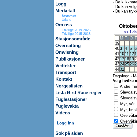
- De klikkbar
Logg
- Du kan velg
Merketall
- Du kan trykk
Årstotaler
Utland
Om oss
Oktober
Frivillige 2019-2026
<<
I da
Frivillige 2015-2018
M
T
O
T
Stasjonsområde
39
Overnatting
40
3
4
5
6
Omvisning
41
10
11
12
1
Publikasjoner
42
17
18
19
2
43
24
25
26
2
Vedtekter
44
31
Transport
Dagslogg
-
M
Kontakt
Velg hvilke 
Norgeslisten
Andre mer
Slevdals
Lista Bird Race regler
Slevdalsv
Fuglestasjoner
Myr, vår
Fuglevakta
Myr, høst
Videos
Overvåkin
Overvåkin
Logg inn
Søk på siden