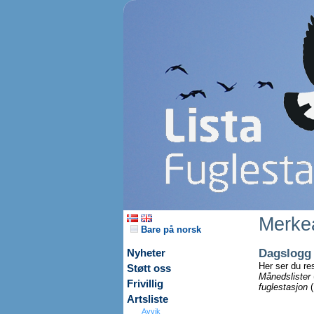
Merkea
Bare på norsk
Dagslogg
Nyheter
Her ser du re
Støtt oss
Månedslister
Frivillig
fuglestasjon
(
Artsliste
Avvik