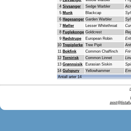
4
Sivsanger
Sedge Warbler
Ac
5
Munk
Blackcap
Syl
6
Hagesanger
Garden Warbler
Syl
7
Møller
Lesser Whitethroat
Cur
8
Fuglekonge
Goldcrest
Reg
9
Rødstrupe
European Robin
Eri
10
Trepiplerke
Tree Pipit
Ant
11
Bokfink
Common Chaffinch
Fri
12
Tornirisk
Common Linnet
Lin
13
Grønnsisik
Eurasian Siskin
Spi
14
Gulspurv
Yellowhammer
Emb
Antall arter 14
post@listafu