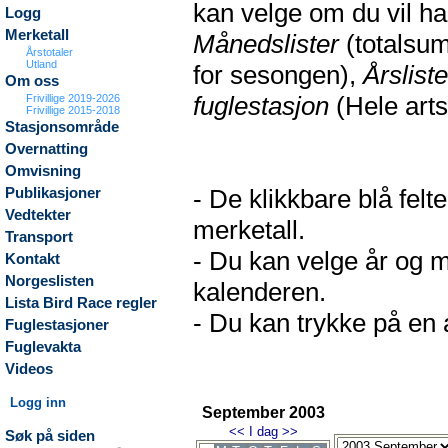
kan velge om du vil h
Logg
Merketall
Månedslister
(totalsum
Årstotaler
Utland
for sesongen),
Årsliste
Om oss
fuglestasjon
(Hele arts
Frivillige 2019-2026
Frivillige 2015-2018
Stasjonsområde
Overnatting
Omvisning
- De klikkbare blå fel
Publikasjoner
Vedtekter
merketall.
Transport
- Du kan velge år og m
Kontakt
Norgeslisten
kalenderen.
Lista Bird Race regler
- Du kan trykke på en a
Fuglestasjoner
Fuglevakta
Videos
Logg inn
September 2003
<<
I dag
>>
Søk på siden