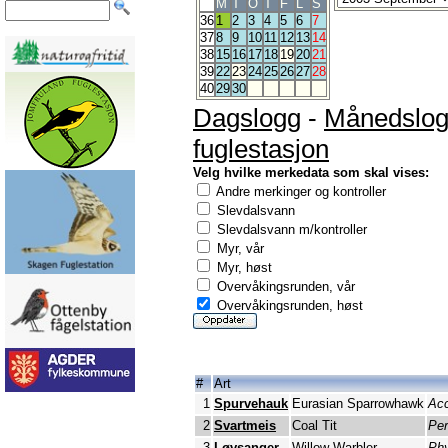
M
T
O
T
F
L
S
36
1
2
3
4
5
6
7
37
8
9
10
11
12
13
14
38
15
16
17
18
19
20
21
39
22
23
24
25
26
27
28
40
29
30
Dagslogg
-
Månedslo
fuglestasjon
Velg hvilke merkedata som skal vises:
Andre merkinger og kontroller
Slevdalsvann
Slevdalsvann m/kontroller
Myr, vår
Myr, høst
Overvåkingsrunden, vår
Overvåkingsrunden, høst
#
Art
1
Spurvehauk
Eurasian Sparrowhawk
Acc
2
Svartmeis
Coal Tit
Per
3
Løvsanger
Willow Warbler
Phy