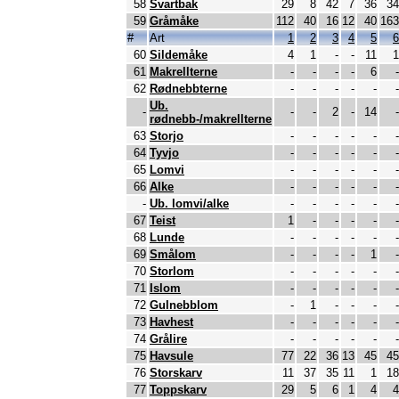
58
Svartbak
29
8
42
7
36
34
59
Gråmåke
112
40
16
12
40
163
#
Art
1
2
3
4
5
6
60
Sildemåke
4
1
-
-
11
1
61
Makrellterne
-
-
-
-
6
-
62
Rødnebbterne
-
-
-
-
-
-
Ub.
-
-
-
2
-
14
-
rødnebb-/makrellterne
63
Storjo
-
-
-
-
-
-
64
Tyvjo
-
-
-
-
-
-
65
Lomvi
-
-
-
-
-
-
66
Alke
-
-
-
-
-
-
-
Ub. lomvi/alke
-
-
-
-
-
-
67
Teist
1
-
-
-
-
-
68
Lunde
-
-
-
-
-
-
69
Smålom
-
-
-
-
1
-
70
Storlom
-
-
-
-
-
-
71
Islom
-
-
-
-
-
-
72
Gulnebblom
-
1
-
-
-
-
73
Havhest
-
-
-
-
-
-
74
Grålire
-
-
-
-
-
-
75
Havsule
77
22
36
13
45
45
76
Storskarv
11
37
35
11
1
18
77
Toppskarv
29
5
6
1
4
4