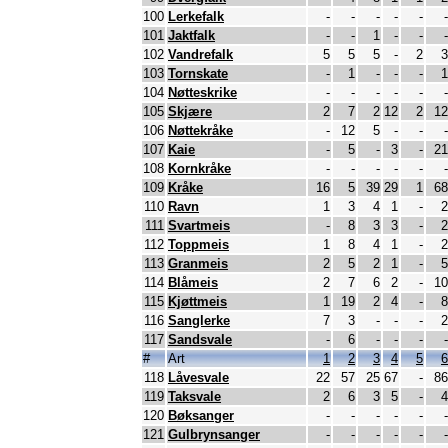
100
Lerkefalk
-
-
-
-
-
-
101
Jaktfalk
-
-
1
-
-
-
102
Vandrefalk
5
5
5
-
2
3
103
Tornskate
-
1
-
-
-
1
104
Nøtteskrike
-
-
-
-
-
-
105
Skjære
2
7
2
12
2
12
106
Nøttekråke
-
12
5
-
-
-
107
Kaie
-
5
-
3
-
21
108
Kornkråke
-
-
-
-
-
-
109
Kråke
16
5
39
29
1
68
110
Ravn
1
3
4
1
-
2
111
Svartmeis
-
8
3
3
-
2
112
Toppmeis
1
8
4
1
-
2
113
Granmeis
2
5
2
1
-
5
114
Blåmeis
2
7
6
2
-
10
115
Kjøttmeis
1
19
2
4
-
8
116
Sanglerke
7
3
-
-
-
2
117
Sandsvale
-
6
-
-
-
-
#
Art
1
2
3
4
5
6
118
Låvesvale
22
57
25
67
-
86
119
Taksvale
2
6
3
5
-
4
120
Bøksanger
-
-
-
-
-
-
121
Gulbrynsanger
-
-
-
-
-
-