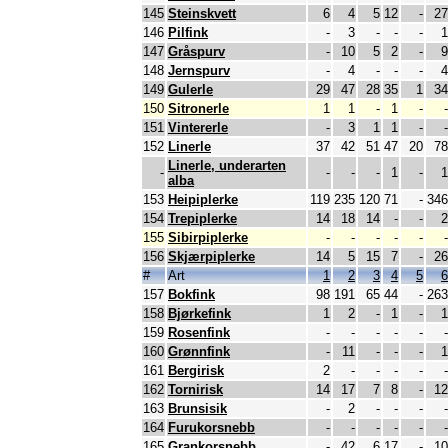
145
Steinskvett
6
4
5
12
-
27
146
Pilfink
-
3
-
-
-
1
147
Gråspurv
-
10
5
2
-
9
148
Jernspurv
-
4
-
-
-
4
149
Gulerle
29
47
28
35
1
34
150
Sitronerle
1
1
-
1
-
-
151
Vintererle
-
3
1
1
-
-
152
Linerle
37
42
51
47
20
78
Linerle, underarten
-
-
-
-
1
-
1
alba
153
Heipiplerke
119
235
120
71
-
346
154
Trepiplerke
14
18
14
-
-
2
155
Sibirpiplerke
-
-
-
-
-
-
156
Skjærpiplerke
14
5
15
7
-
26
#
Art
1
2
3
4
5
6
157
Bokfink
98
191
65
44
-
263
158
Bjørkefink
1
2
-
1
-
1
159
Rosenfink
-
-
-
-
-
-
160
Grønnfink
-
11
-
-
-
1
161
Bergirisk
2
-
-
-
-
-
162
Tornirisk
14
17
7
8
-
12
163
Brunsisik
-
2
-
-
-
-
164
Furukorsnebb
-
-
-
-
-
-
165
Grankorsnebb
-
42
6
17
-
10