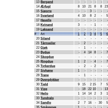
13
Bergand
-
-
-
-
-
-
14
Ærfugl
8
10
21
8
8
23
15
Sjøorre
-
-
3
-
-
-
16
Svartand
4
10
8
2
-
5
17
Havelle
-
-
-
-
-
-
18
Kvinand
3
-
-
1
-
-
19
Laksand
-
-
-
-
-
-
#
Art
1
2
3
4
5
6
20
Siland
-
-
-
-
-
-
21
Tårnseiler
-
2
-
-
-
-
22
Gjøk
-
1
-
-
-
-
23
Bydue
-
4
14
8
-
7
24
Skogdue
-
-
-
-
-
-
25
Ringdue
1
2
-
4
-
7
26
Tyrkerdue
-
2
-
2
-
-
27
Sivhøne
1
-
-
-
-
-
28
Trane
-
1
-
-
-
-
29
Dvergdykker
-
-
-
-
-
-
30
Tjeld
9
15
2
15
7
5
31
Vipe
-
18
22
10
-
13
32
Heilo
1
14
14
2
3
1
33
Tundralo
-
-
-
-
-
-
34
Sandlo
2
7
16
-
30
5
35
Småspove
1
-
-
-
-
-