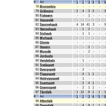
#
Art
1
2
3
4
5
6
78
Bronseibis
-
-
-
-
-
-
79
Gråhegre
2
4
3
3
-
3
80
Fiskeørn
-
-
1
-
-
-
81
Vepsevåk
-
-
-
-
-
-
82
Spurvehauk
4
14
41
3
-
5
83
Hønsehauk
-
1
2
-
-
-
84
Sivhauk
-
1
1
-
-
-
85
Myrhauk
-
-
-
-
-
-
86
Glente
-
-
-
-
-
-
87
Havørn
-
-
1
-
-
-
88
Musvåk
-
-
2
-
-
-
89
Jordugle
-
-
-
-
-
-
90
Vendehals
-
1
-
-
-
-
91
Tretåspett
-
-
-
-
-
-
92
Dvergspett
-
2
-
-
-
-
93
Flaggspett
-
4
1
1
-
-
94
Hvitryggspett
-
1
-
-
-
-
95
Svartspett
-
2
4
1
-
-
96
Grønnspett
-
2
1
1
-
-
97
Tårnfalk
1
12
8
1
1
1
#
Art
1
2
3
4
5
6
98
Aftenfalk
-
-
-
-
-
-
99
Dvergfalk
-
4
8
1
1
2