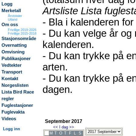
Logg
Artsliste Lista fugles
Merketall
Årstotaler
- Bla i kalenderen for
Utland
Om oss
Frivillige 2019-2026
- Du kan velge år og
Frivillige 2015-2018
Stasjonsområde
kalenderen.
Overnatting
Omvisning
- Du kan trykke på en
Publikasjoner
arten.
Vedtekter
Transport
- Du kan trykke på en
Kontakt
Norgeslisten
dagen.
Lista Bird Race
regler
Fuglestasjoner
Fuglevakta
Videos
September 2017
<<
I dag
>>
Logg inn
M
T
O
T
F
L
S