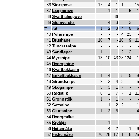
36
Storspove
17
4
1
1
-
15
37
Lappspove
-
1
1
-
5
1
38
Svarthalespove
-
-
36
-
-
-
39
Steinvender
-
4
3
-
3
-
#
Art
1
2
3
4
5
6
40
Polarsnipe
-
-
-
4
23
-
41
Brushane
10
7
-
10
9
11
42
Tundrasnipe
-
-
-
-
-
-
43
Sandløper
1
-
-
2
12
-
44
Myrsnipe
13
10
43
28
124
1
45
Dvergsnipe
-
-
-
-
-
-
46
Kvartbekkasin
-
-
-
-
-
-
47
Enkeltbekkasin
4
4
-
5
5
9
48
Strandsnipe
2
2
4
3
-
5
49
Skogsnipe
3
3
1
-
-
-
50
Rødstilk
6
2
7
-
1
11
51
Grønnstilk
1
-
1
-
-
-
52
Sotsnipe
-
1
2
2
-
1
53
Gluttsnipe
1
2
6
-
-
4
54
Dvergmåke
-
-
-
-
-
-
55
Krykkje
-
1
-
-
-
-
56
Hettemåke
-
4
2
-
1
9
57
Fiskemåke
170
28
17
1
8
25