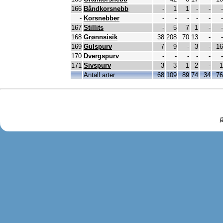
166
Båndkorsnebb
-
1
1
-
-
-
-
Korsnebber
-
-
-
-
-
-
167
Stillits
-
5
7
1
-
-
168
Grønnsisik
38
208
70
13
-
-
169
Gulspurv
7
9
-
3
-
16
170
Dvergspurv
-
-
-
-
-
-
171
Sivspurv
3
3
1
2
-
1
Antall arter
68
109
89
74
34
76