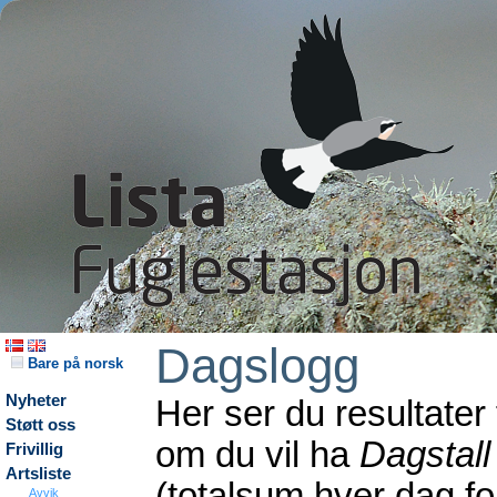
Dagslogg
Bare på norsk
Nyheter
Her ser du resultater
Støtt oss
om du vil ha
Dagstall
Frivillig
Artsliste
(totalsum hver dag f
Avvik