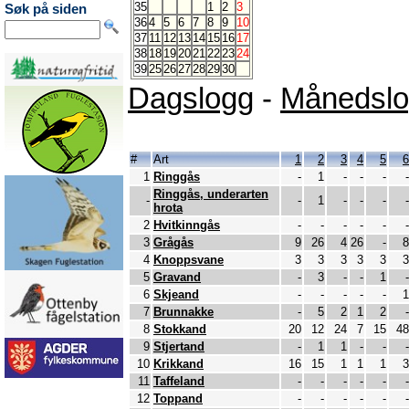
35
1
2
3
Søk på siden
36
4
5
6
7
8
9
10
37
11
12
13
14
15
16
17
38
18
19
20
21
22
23
24
39
25
26
27
28
29
30
Dagslogg
-
Månedsl
#
Art
1
2
3
4
5
6
1
Ringgås
-
1
-
-
-
-
Ringgås, underarten
-
-
1
-
-
-
-
hrota
2
Hvitkinngås
-
-
-
-
-
-
3
Grågås
9
26
4
26
-
8
4
Knoppsvane
3
3
3
3
3
3
5
Gravand
-
3
-
-
1
-
6
Skjeand
-
-
-
-
-
1
7
Brunnakke
-
5
2
1
2
-
8
Stokkand
20
12
24
7
15
48
9
Stjertand
-
1
1
-
-
-
10
Krikkand
16
15
1
1
1
3
11
Taffeland
-
-
-
-
-
-
12
Toppand
-
-
-
-
-
-