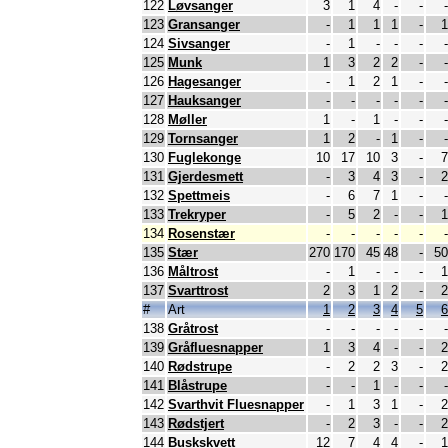
122
Løvsanger
3
1
4
-
-
-
123
Gransanger
-
1
1
1
-
1
124
Sivsanger
-
1
-
-
-
-
125
Munk
1
3
2
2
-
-
126
Hagesanger
-
1
2
1
-
-
127
Hauksanger
-
-
-
-
-
-
128
Møller
1
-
1
-
-
-
129
Tornsanger
1
2
-
1
-
-
130
Fuglekonge
10
17
10
3
-
7
131
Gjerdesmett
-
3
4
3
-
2
132
Spettmeis
-
6
7
1
-
-
133
Trekryper
-
5
2
-
-
1
134
Rosenstær
-
-
-
-
-
-
135
Stær
270
170
45
48
-
50
136
Måltrost
-
1
-
-
-
1
137
Svarttrost
2
3
1
2
-
2
#
Art
1
2
3
4
5
6
138
Gråtrost
-
-
-
-
-
-
139
Gråfluesnapper
1
3
4
-
-
2
140
Rødstrupe
-
2
2
3
-
2
141
Blåstrupe
-
-
1
-
-
-
142
Svarthvit Fluesnapper
-
1
3
1
-
2
143
Rødstjert
-
2
3
-
-
2
144
Buskskvett
12
7
4
4
-
1