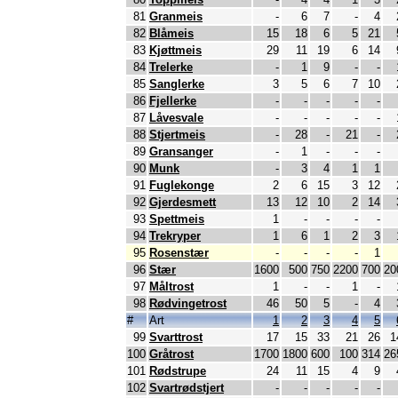
81
Granmeis
-
6
7
-
4
82
Blåmeis
15
18
6
5
21
83
Kjøttmeis
29
11
19
6
14
84
Trelerke
-
1
9
-
-
85
Sanglerke
3
5
6
7
10
86
Fjellerke
-
-
-
-
-
87
Låvesvale
-
-
-
-
-
88
Stjertmeis
-
28
-
21
-
89
Gransanger
-
1
-
-
-
90
Munk
-
3
4
1
1
91
Fuglekonge
2
6
15
3
12
92
Gjerdesmett
13
12
10
2
14
93
Spettmeis
1
-
-
-
-
94
Trekryper
1
6
1
2
3
95
Rosenstær
-
-
-
-
1
96
Stær
1600
500
750
2200
700
20
97
Måltrost
1
-
-
1
-
98
Rødvingetrost
46
50
5
-
4
#
Art
1
2
3
4
5
99
Svarttrost
17
15
33
21
26
1
100
Gråtrost
1700
1800
600
100
314
26
101
Rødstrupe
24
11
15
4
9
102
Svartrødstjert
-
-
-
-
-