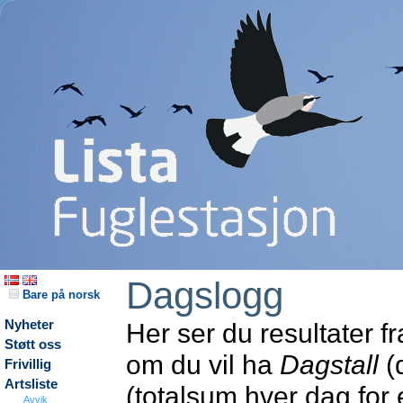
Dagslogg
Bare på norsk
Nyheter
Her ser du resultater f
Støtt oss
om du vil ha
Dagstall
(d
Frivillig
Artsliste
(totalsum hver dag for
Avvik