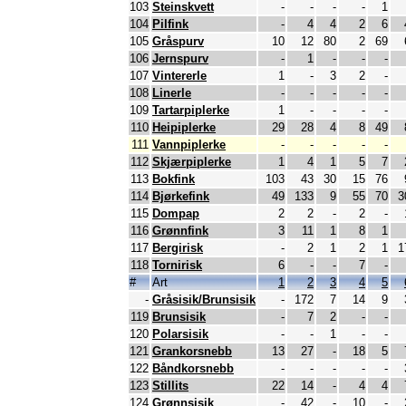
103
Steinskvett
-
-
-
-
1
104
Pilfink
-
4
4
2
6
105
Gråspurv
10
12
80
2
69
106
Jernspurv
-
1
-
-
-
107
Vintererle
1
-
3
2
-
108
Linerle
-
-
-
-
-
109
Tartarpiplerke
1
-
-
-
-
110
Heipiplerke
29
28
4
8
49
111
Vannpiplerke
-
-
-
-
-
112
Skjærpiplerke
1
4
1
5
7
113
Bokfink
103
43
30
15
76
114
Bjørkefink
49
133
9
55
70
3
115
Dompap
2
2
-
2
-
116
Grønnfink
3
11
1
8
1
117
Bergirisk
-
2
1
2
1
1
118
Tornirisk
6
-
-
7
-
#
Art
1
2
3
4
5
-
Gråsisik/Brunsisik
-
172
7
14
9
119
Brunsisik
-
7
2
-
-
120
Polarsisik
-
-
1
-
-
121
Grankorsnebb
13
27
-
18
5
122
Båndkorsnebb
-
-
-
-
-
123
Stillits
22
14
-
4
4
124
Grønnsisik
-
42
-
10
-