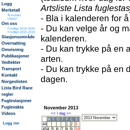
Logg
Artsliste Lista fuglesta
Merketall
- Bla i kalenderen for 
Årstotaler
Utland
Om oss
- Du kan velge år og m
Frivillige 2019-2026
Frivillige 2015-2018
kalenderen.
Stasjonsområde
Overnatting
- Du kan trykke på en a
Omvisning
Publikasjoner
arten.
Vedtekter
- Du kan trykke på en d
Transport
Kontakt
dagen.
Norgeslisten
Lista Bird Race
regler
Fuglestasjoner
Fuglevakta
November 2013
Videos
<<
I dag
>>
M
T
O
T
F
L
S
Logg inn
44
1
2
3
45
4
5
6
7
8
9
10