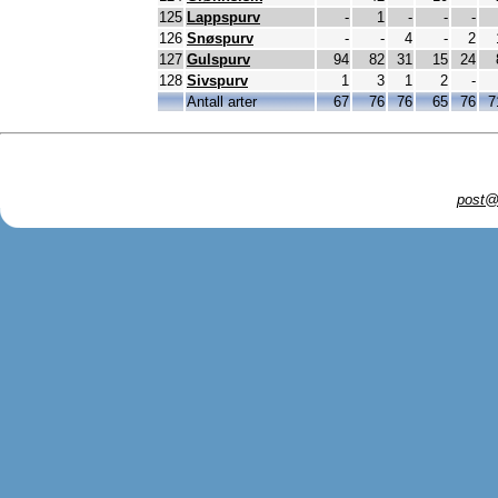
125
Lappspurv
-
1
-
-
-
126
Snøspurv
-
-
4
-
2
127
Gulspurv
94
82
31
15
24
128
Sivspurv
1
3
1
2
-
Antall arter
67
76
76
65
76
7
post@l