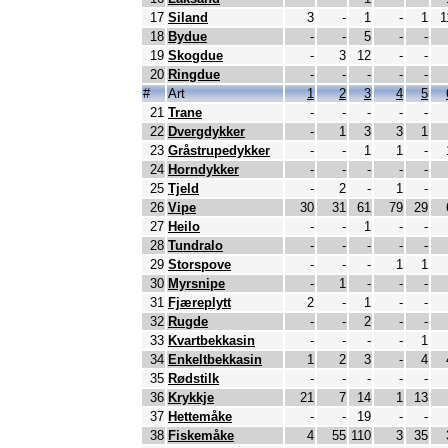
17
Siland
3
-
1
-
1
1
18
Bydue
-
-
5
-
-
19
Skogdue
-
3
12
-
-
20
Ringdue
-
-
-
-
-
#
Art
1
2
3
4
5
21
Trane
-
-
-
-
-
22
Dvergdykker
-
1
3
3
1
23
Gråstrupedykker
-
-
1
1
-
24
Horndykker
-
-
-
-
-
25
Tjeld
-
2
-
1
-
26
Vipe
30
31
61
79
29
27
Heilo
-
-
1
-
-
28
Tundralo
-
-
-
-
-
29
Storspove
-
-
-
1
1
30
Myrsnipe
-
1
-
-
-
31
Fjæreplytt
2
-
1
-
-
32
Rugde
-
-
2
-
-
33
Kvartbekkasin
-
-
-
-
1
34
Enkeltbekkasin
1
2
3
-
4
35
Rødstilk
-
-
-
-
-
36
Krykkje
21
7
14
1
13
37
Hettemåke
-
-
19
-
-
38
Fiskemåke
4
55
110
3
35