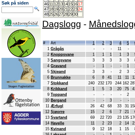
Søk på siden
46
11
12
13
14
15
16
17
47
18
19
20
21
22
23
24
48
25
26
27
28
29
30
Dagslogg
-
Månedslog
#
Art
1
2
3
4
5
1
Grågås
-
-
-
11
-
2
Knoppsvane
1
1
1
1
3
3
Sangsvane
3
3
3
3
3
4
Gravand
-
1
-
-
1
5
Skjeand
3
3
-
2
3
6
Brunnakke
6
8
41
11
11
1
7
Stokkand
240
232
170
244
162
28
8
Krikkand
1
5
3
20
75
4
9
Toppand
-
-
-
-
2
10
Bergand
-
-
3
-
-
11
Ærfugl
26
42
68
33
31
15
12
Sjøorre
15
2
6
7
21
13
Svartand
69
22
720
23
135
17
14
Havelle
11
2
23
2
14
2
15
Kvinand
9
12
18
1
15
16
Laksand
-
-
1
-
-