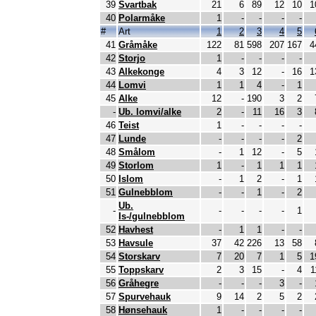
39
Svartbak
21
6
89
12
10
1
40
Polarmåke
1
-
-
-
-
#
Art
1
2
3
4
5
41
Gråmåke
122
81
598
207
167
4
42
Storjo
1
-
-
-
-
43
Alkekonge
4
3
12
-
16
1
44
Lomvi
1
1
4
-
1
45
Alke
12
-
190
3
2
-
Ub. lomvi/alke
2
-
11
16
3
46
Teist
1
-
-
-
-
47
Lunde
-
-
-
-
2
48
Smålom
-
1
12
-
5
49
Storlom
1
-
1
1
1
50
Islom
-
1
2
-
1
51
Gulnebblom
-
-
1
-
2
Ub.
-
-
-
-
-
1
Is-/gulnebblom
52
Havhest
-
1
1
-
-
53
Havsule
37
42
226
13
58
54
Storskarv
7
20
7
1
5
1
55
Toppskarv
2
3
15
-
4
1
56
Gråhegre
-
-
-
3
-
57
Spurvehauk
9
14
2
5
2
58
Hønsehauk
1
-
-
-
-