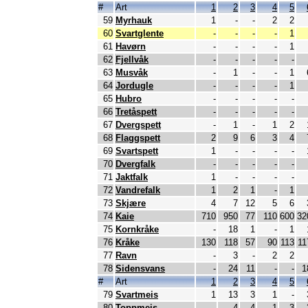
#
Art
1
2
3
4
5
59
Myrhauk
1
-
-
2
2
60
Svartglente
-
-
-
-
1
61
Havørn
-
-
-
-
1
62
Fjellvåk
-
-
-
-
-
63
Musvåk
-
1
-
-
1
64
Jordugle
-
-
-
-
1
65
Hubro
-
-
-
-
-
66
Tretåspett
-
-
-
-
-
67
Dvergspett
-
1
-
1
2
68
Flaggspett
2
9
6
3
4
69
Svartspett
1
-
-
-
-
70
Dvergfalk
-
-
-
-
-
71
Jaktfalk
1
-
-
-
-
72
Vandrefalk
1
2
1
-
1
73
Skjære
4
7
12
5
6
74
Kaie
710
950
77
110
600
32
75
Kornkråke
-
18
1
-
1
76
Kråke
130
118
57
90
113
11
77
Ravn
-
3
-
2
2
78
Sidensvans
-
24
11
-
-
1
#
Art
1
2
3
4
5
79
Svartmeis
1
13
3
1
-
80
Toppmeis
-
4
4
1
3