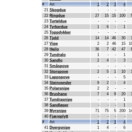
#
Art
1
2
3
4
21
Skogdue
-
-
-
-
22
Ringdue
27
15
15
100
23
Turteldue
-
-
-
-
24
Tyrkerdue
1
6
-
1
25
Toppdykker
-
-
-
-
26
Tjeld
14
14
46
30
27
Vipe
2
2
46
15
1
28
Heilo
36
7
42
47
29
Tundralo
1
-
-
1
30
Sandlo
2
4
-
3
31
Småspove
-
-
-
-
32
Storspove
2
5
1
10
33
Lappspove
-
-
-
5
34
Steinvender
9
2
-
4
35
Polarsnipe
2
2
-
-
36
Brushane
7
4
9
20
37
Tundrasnipe
-
-
-
1
38
Sandløper
-
-
-
1
39
Myrsnipe
71
75
5
200
1
40
Fjæreplytt
-
-
-
-
#
Art
1
2
3
4
41
Dvergsnipe
1
4
-
6