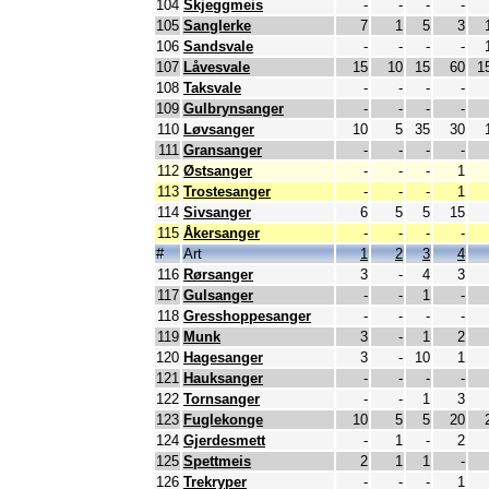
104
Skjeggmeis
-
-
-
-
105
Sanglerke
7
1
5
3
106
Sandsvale
-
-
-
-
107
Låvesvale
15
10
15
60
1
108
Taksvale
-
-
-
-
109
Gulbrynsanger
-
-
-
-
110
Løvsanger
10
5
35
30
111
Gransanger
-
-
-
-
112
Østsanger
-
-
-
1
113
Trostesanger
-
-
-
1
114
Sivsanger
6
5
5
15
115
Åkersanger
-
-
-
-
#
Art
1
2
3
4
116
Rørsanger
3
-
4
3
117
Gulsanger
-
-
1
-
118
Gresshoppesanger
-
-
-
-
119
Munk
3
-
1
2
120
Hagesanger
3
-
10
1
121
Hauksanger
-
-
-
-
122
Tornsanger
-
-
1
3
123
Fuglekonge
10
5
5
20
124
Gjerdesmett
-
1
-
2
125
Spettmeis
2
1
1
-
126
Trekryper
-
-
-
1