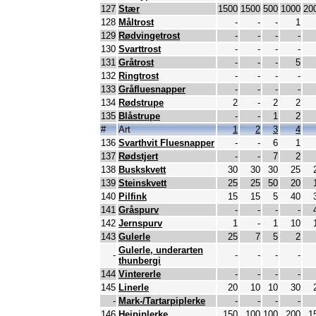
127
Stær
1500
1500
500
1000
20
128
Måltrost
-
-
-
1
129
Rødvingetrost
-
-
-
-
130
Svarttrost
-
-
-
-
131
Gråtrost
-
-
-
5
132
Ringtrost
-
-
-
-
133
Gråfluesnapper
-
-
-
-
134
Rødstrupe
2
-
2
2
135
Blåstrupe
-
-
1
2
#
Art
1
2
3
4
136
Svarthvit Fluesnapper
-
-
6
1
137
Rødstjert
-
-
7
2
138
Buskskvett
30
30
30
25
139
Steinskvett
25
25
50
20
140
Pilfink
15
15
5
40
141
Gråspurv
-
-
-
-
142
Jernspurv
1
-
1
10
143
Gulerle
25
7
5
2
Gulerle, underarten
-
-
-
-
-
thunbergi
144
Vintererle
-
-
-
-
145
Linerle
20
10
10
30
-
Mark-/Tartarpiplerke
-
-
-
-
146
Heipiplerke
150
100
100
200
1