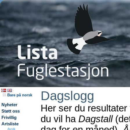
Dagslogg
Bare på norsk
Nyheter
Her ser du resultater
Støtt oss
du vil ha
Dagstall
(det
Frivillig
Artsliste
dag for en måned),
Å
Avvik