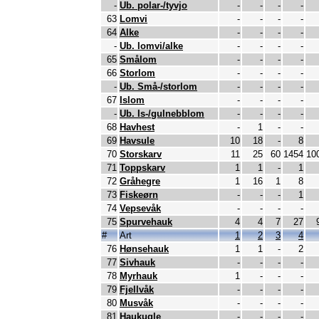
-
Ub. polar-/tyvjo
-
-
-
-
63
Lomvi
-
-
-
-
64
Alke
-
-
-
-
-
Ub. lomvi/alke
-
-
-
-
65
Smålom
-
-
-
-
66
Storlom
-
-
-
-
-
Ub. Små-/storlom
-
-
-
-
67
Islom
-
-
-
-
-
Ub. Is-/gulnebblom
-
-
-
-
68
Havhest
-
1
-
-
69
Havsule
10
18
-
8
70
Storskarv
11
25
60
1454
10
71
Toppskarv
1
1
-
1
72
Gråhegre
1
16
1
8
73
Fiskeørn
-
-
-
1
74
Vepsevåk
-
-
-
-
75
Spurvehauk
4
4
7
27
#
Art
1
2
3
4
76
Hønsehauk
1
1
-
2
77
Sivhauk
-
-
-
-
78
Myrhauk
1
-
-
-
79
Fjellvåk
-
-
-
-
80
Musvåk
-
-
-
-
81
Haukugle
-
-
-
-