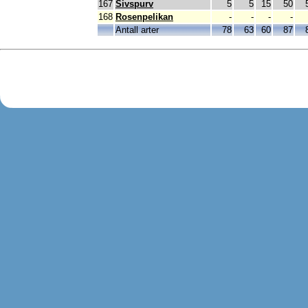
167
Sivspurv
5
5
15
50
168
Rosenpelikan
-
-
-
-
Antall arter
78
63
60
87