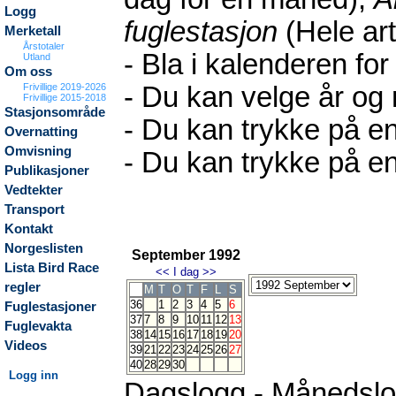
Logg
fuglestasjon
(Hele art
Merketall
Årstotaler
- Bla i kalenderen for
Utland
Om oss
Frivillige 2019-2026
- Du kan velge år og
Frivillige 2015-2018
Stasjonsområde
- Du kan trykke på en
Overnatting
Omvisning
- Du kan trykke på en
Publikasjoner
Vedtekter
Transport
Kontakt
Norgeslisten
September 1992
Lista Bird Race
<<
I dag
>>
regler
M
T
O
T
F
L
S
36
1
2
3
4
5
6
Fuglestasjoner
37
7
8
9
10
11
12
13
Fuglevakta
38
14
15
16
17
18
19
20
Videos
39
21
22
23
24
25
26
27
40
28
29
30
Logg inn
Dagslogg
-
Månedsl