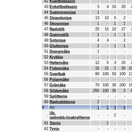
42
Kvartbekkasin
-
-
-
-
43
Enkeltbekkasin
3
4
10
20
44
Svømmesnipe
1
-
-
-
45
Strandsnipe
13
10
5
2
46
Skogsnipe
1
-
1
2
47
Rødstilk
25
15
10
27
48
Grønnstilk
1
-
1
1
49
Sotsnipe
4
4
-
2
50
Gluttsnipe
2
-
1
1
51
Dvergmåke
1
-
-
-
52
Krykkje
-
-
-
-
53
Hettemåke
12
5
3
25
54
Fiskemåke
15
15
2
30
1
55
Svartbak
80
100
50
100
1
56
Polarmåke
-
-
-
-
57
Gråmåke
70
100
30
200
1
58
Sildemåke
250
100
30
3
59
Splitterne
-
-
-
-
60
Rødnebbterne
2
-
-
-
#
Art
1
2
3
4
Ub.
-
-
-
2
-
rødnebb-/makrellterne
61
Storjo
-
1
-
-
62
Tyvjo
-
-
-
-