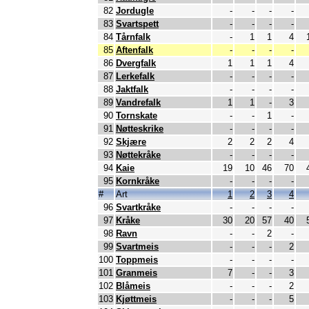
82
Jordugle
-
-
-
-
83
Svartspett
-
-
-
-
84
Tårnfalk
-
1
1
4
85
Aftenfalk
-
-
-
-
86
Dvergfalk
1
1
1
4
87
Lerkefalk
-
-
-
-
88
Jaktfalk
-
-
-
-
89
Vandrefalk
1
1
-
3
90
Tornskate
-
-
1
-
91
Nøtteskrike
-
-
-
-
92
Skjære
2
2
2
4
93
Nøttekråke
-
-
-
-
94
Kaie
19
10
46
70
95
Kornkråke
-
-
-
-
#
Art
1
2
3
4
96
Svartkråke
-
-
-
-
97
Kråke
30
20
57
40
98
Ravn
-
-
2
-
99
Svartmeis
-
-
-
2
100
Toppmeis
-
-
-
-
101
Granmeis
7
-
-
3
102
Blåmeis
-
-
-
2
103
Kjøttmeis
-
-
-
5