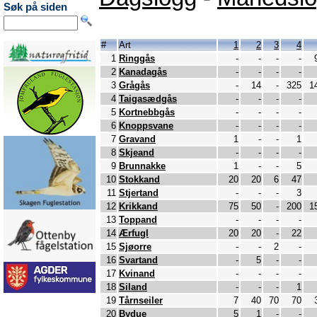
Søk på siden
#
Art
1
2
3
4
1
Ringgås
-
-
-
-
2
Kanadagås
-
-
-
-
3
Grågås
-
14
-
325
1
4
Taigasædgås
-
-
-
-
5
Kortnebbgås
-
-
-
-
6
Knoppsvane
-
-
-
-
7
Gravand
1
-
-
1
8
Skjeand
-
-
-
-
9
Brunnakke
1
-
-
5
10
Stokkand
20
20
6
47
11
Stjertand
-
-
-
3
12
Krikkand
75
50
-
200
1
13
Toppand
-
-
-
-
14
Ærfugl
20
20
-
22
15
Sjøorre
-
-
2
-
16
Svartand
-
5
-
-
17
Kvinand
-
-
-
-
18
Siland
-
-
-
1
19
Tårnseiler
7
40
70
70
20
Bydue
5
1
-
-