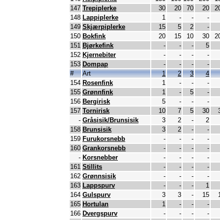
147
Trepiplerke
30
20
70
20
2
148
Lappiplerke
1
-
-
-
149
Skjærpiplerke
15
5
2
-
150
Bokfink
20
15
10
30
2
151
Bjørkefink
-
-
-
5
152
Kjernebiter
-
-
-
-
153
Dompap
-
-
-
-
#
Art
1
2
3
4
154
Rosenfink
1
-
-
-
155
Grønnfink
1
-
5
-
156
Bergirisk
5
-
-
-
157
Tornirisk
10
7
5
30
-
Gråsisik/Brunsisik
3
2
-
2
158
Brunsisik
3
2
-
-
159
Furukorsnebb
-
-
-
-
160
Grankorsnebb
-
-
-
-
-
Korsnebber
-
-
-
-
161
Stillits
-
-
-
-
162
Grønnsisik
-
-
-
-
163
Lappspurv
-
-
-
1
164
Gulspurv
3
3
-
15
165
Hortulan
1
-
-
-
166
Dvergspurv
-
-
-
-